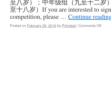
至八岁）；中年级组（九至十二岁
至十八岁）If you are interested to sign y
competition, please …
Continue readin
Posted on
February 25, 2016
by
Principal
|
Comments Off
on
NCLS
Week
Newsl
25-
Febru
2016