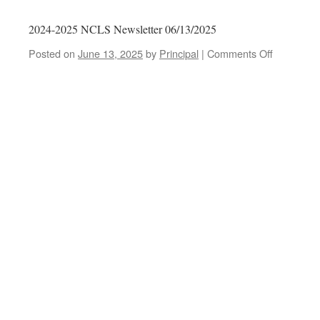
2024-2025 NCLS Newsletter 06/13/2025
Posted on
June 13, 2025
by
Principal
|
Comments Off
on
2024-
2025
NCLS
Newslette
06/13/202