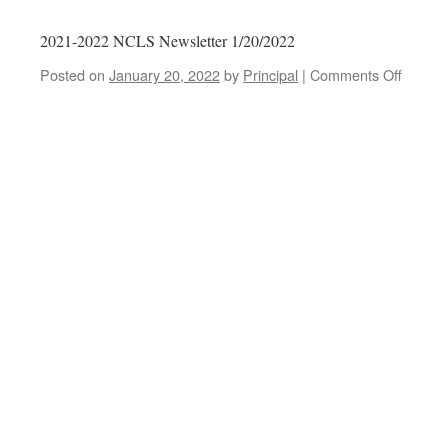
2021-2022 NCLS Newsletter 1/20/2022
Posted on
January 20, 2022
by
Principal
|
Comments Off
on
2021-
2022
Newsle
–
1/20/2