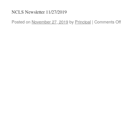
NCLS Newsletter 11/27/2019
Posted on
November 27, 2019
by
Principal
|
Comments Off
on
NCL
News
11/2