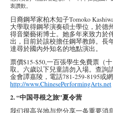
衷讚歎。
日裔鋼琴家柏木知子Tomoko Kashi
大學取得鋼琴演奏碩士學位，於德
得音樂藝術博士。她多年來致力於
出，目前於該校擔任鋼琴教師。長
達尋於國內外知名的地點演出。
票價$15-$50,一百張學生免費票
取。六歲以下兒童請勿入場。查詢
金會譚嘉陵，電話781-259-8195或
http://www.ChinesePerformingArts.net
2. “中国寻根之旅”夏令营
我们很高兴地与您分享一条重要消