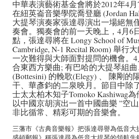
中華表演藝術基金會將於2012年4
在紐英崙音樂學院喬登廳 (Jordan H
大提琴演奏家張達尋演出一場絕無
奏會。獨奏會的前一天晚上，4月6
點，張達尋將在 Longy School of Music 
Cambridge, N-1 Recital Roo
一次難得與大師面對提問的機會。4
合東西方樂曲; 有巴哈的大提琴組
(Bottesini) 的輓歌(Elegy) 、
干、華彥鈞的二泉映月。節目中除
士太太柏木知子Tomoko Kashiw
以中國京胡演出一首中國曲樂 ”空
非比循常、精彩可期的音樂會。
三藩市《古典音樂報》把張達尋譽為低音大
盛頓郵報》稱張達尋為低音大提琴的領航先