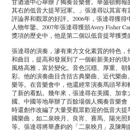
甘迺迪中心舉辦了獨奏音樂會。華盛頓郵報
其右的低音大提琴冠軍。」張達尋以其富有
評論界和觀眾的好評。2006年，張達尋獲
人物年鑒。2007年張達尋獲頒Avery Fisher Ca
獎項的歷史中，他是第二個以低音提琴獲獎
張達尋的演奏，滲有東方文化素質的特色，
和曲目，提高和發展到了一個嶄新美好的境
風格高雅，富於變化。音色沉穩、厚重、朝
彩。他的演奏曲目含括古典樂曲、近代樂曲
樂等。在音樂會中，他還經常演奏馬頭琴和
了新的看點。幾年來，張達尋在美國、加拿
國、中國等地舉辦了百餘場個人獨奏音樂會
時還創作改編了大量受觀眾歡迎的低音大提
國樂曲，如二泉映月、良宵、賽馬、陽光照
等。張達尋將華彥鈞的「二泉映月」及陳剛