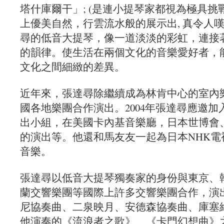
塔什庫爾干」; (是連小提琴家都視為極具挑
上優美自然，行雲流水般的展示出, 真令人
尋的低音大提琴，像一道淡淡的彩虹，連接
的韻律。使生活在兩個文化的音樂愛好者，
文化之間細緻的差異。
近年來，張達尋除繼續成為林肯中心的室內
國各地樂團合作演出。2004年張達尋應邀
出小組，在美國卡內基音樂廳，日本世博會
的演出等。他還和馬友友一起為日本NHK
音樂。
張達尋以低音大提琴獨奏家的身份與東京、
蘭交響樂團等國際上許多交響樂團合作，演
尼協奏曲、二泉映月、安德森協奏曲、庫塞
他演奏的《流浪者之歌》、《卡門幻想曲》