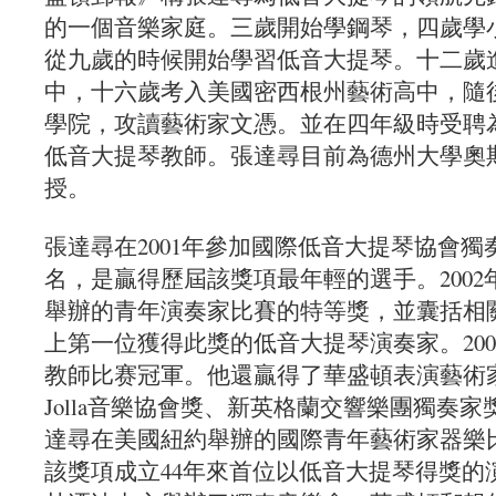
的一個音樂家庭。三歲開始學鋼琴，四歲學
從九歲的時候開始學習低音大提琴。十二歲
中，十六歲考入美國密西根州藝術高中，隨
學院，攻讀藝術家文憑。並在四年級時受聘
低音大提琴教師。張達尋目前為德州大學奧
授。
張達尋在2001年參加國際低音大提琴協會
名，是贏得歷屆該獎項最年輕的選手。200
舉辦的青年演奏家比賽的特等獎，並囊括相
上第一位獲得此獎的低音大提琴演奏家。20
教師比赛冠軍。他還贏得了華盛頓表演藝術家
Jolla音樂協會獎、新英格蘭交響樂團獨奏家獎和
達尋在美國紐約舉辦的國際青年藝術家器樂
該獎項成立44年來首位以低音大提琴得獎的演