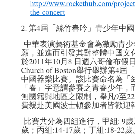
http://www.rockethub.com/project
the-concert
2. 第4屆「絲竹春吟」青少年中
中華表演藝術基金會為激勵青少
願，並進而引發其對整體中國文
於2011年10月8 日週六哥倫布假日
Church of Boston舉行舉辦
中國器樂比賽。該比賽命名為「
「春」字意謂參賽之青春少年，
無國籍與地區之限制，舉凡9至2
費親赴美國波士頓參加者皆歡迎
比賽共分為四組進行，甲組: 9歲及
歲；丙組:14-17歲；丁組:18-