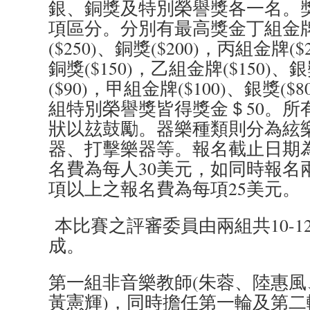
銀、銅獎及特別榮譽獎各一名。
項區分。分別有最高獎金丁組金牌(
($250)、銅獎($200)，丙組金牌($
銅獎($150)，乙組金牌($150)、銀
($90)，甲組金牌($100)、銀獎($8
組特別榮譽獎皆得獎金＄50。所
狀以玆鼓勵。器樂種類則分為絃
器、打擊樂器等。報名截止日期為2
名費為每人30美元，如同時報名
項以上之報名費為每項25美元。
本比賽之評審委員由兩組共10-1
成。
第一組非音樂教師(朱蓉、陸惠
黃憲輝)，同時擔任第一輪及第