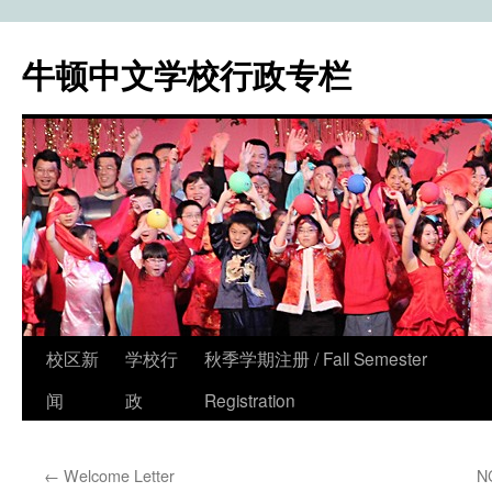
牛顿中文学校行政专栏
校区新
学校行
秋季学期注册 / Fall Semester
Skip
闻
政
Registration
to
content
←
Welcome Letter
N