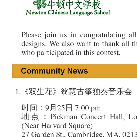
Please join us in congratulating al
designs. We also want to thank all t
who participated in this contest.
1.《双生花》翁慧古筝独奏音乐会
时间：9月25日 7:00 pm
地点：Pickman Concert Hall, Lon
(Near Harvard Square)
27 Garden St., Cambridge, MA, 021