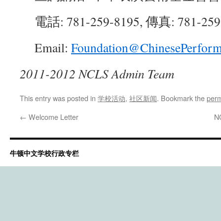
電話: 781-259-8195, 傳真: 781-259
Email:
Foundation@ChinesePerform
2011-2012 NCLS Admin Team
This entry was posted in
学校活动
,
社区新闻
. Bookmark the
perm
←
Welcome Letter
N
牛顿中文学校行政专栏