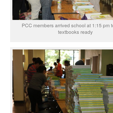
PCC members arrived school at 1:15 pm to
textbooks ready