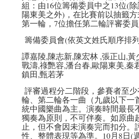
組：由16位籌備委員中之13位(除
陽東美之外)，在比賽前以抽籤方
第一輪，7位擔任第二輪評審委員
籌備委員會(依英文姓氏順序排列
譚嘉陵,陳志新,陳宏林 ,張正山,黃
戰濤,祿艷容,潘台春,歐陽東美,秦君
鎮田,甄若茅
評審過程分二階段，參賽者至少有
輪、第二輪各一曲（九歲以下一
統中國樂曲為主。演奏時間最長
獨奏為原則，不可伴奏。如原曲
止，但不會因未演奏完而扣分。
性、整體表現等為準。10月8日(週